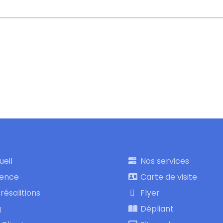
ueil
Nos services
gence
Carte de visite
résalitions
Flyer
g
Dépliant