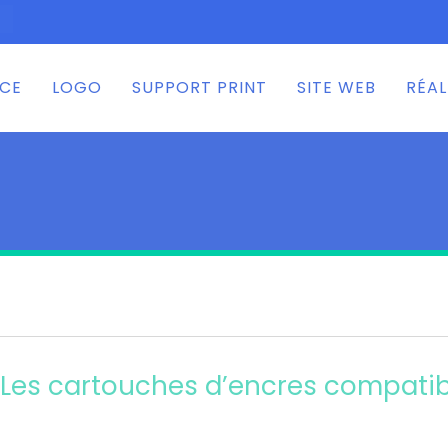
NCE
LOGO
SUPPORT PRINT
SITE WEB
RÉAL
Les cartouches d’encres compatib