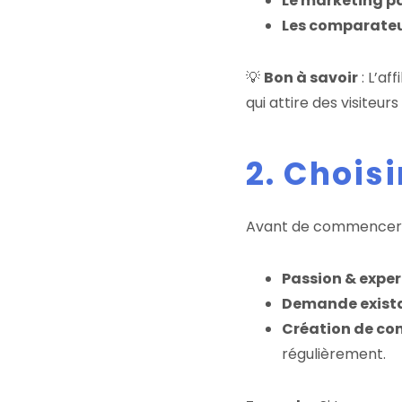
Le marketing p
Les comparateur
💡
Bon à savoir
: L’af
qui attire des visiteurs
2. Chois
Avant de commencer,
Passion & exper
Demande exist
Création de co
régulièrement.