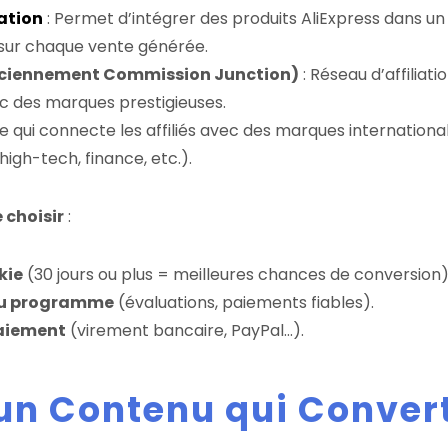
iation
: Permet d’intégrer des produits AliExpress dans un 
sur chaque vente générée.
ciennement Commission Junction)
: Réseau d’affiliat
c des marques prestigieuses.
e qui connecte les affiliés avec des marques internatio
igh-tech, finance, etc.).
 choisir
:
kie
(30 jours ou plus = meilleures chances de conversion)
du programme
(évaluations, paiements fiables).
aiement
(virement bancaire, PayPal…).
 un Contenu qui Convert