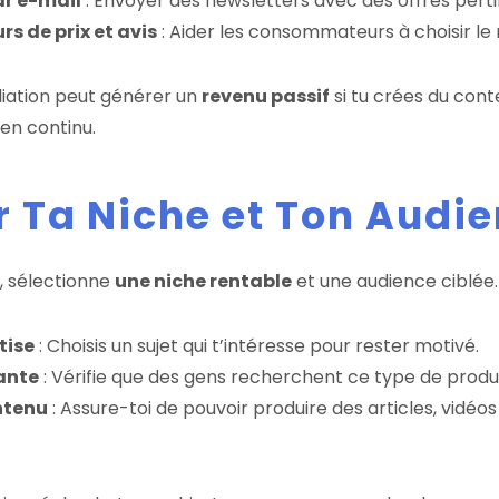
ar e-mail
: Envoyer des newsletters avec des offres perti
s de prix et avis
: Aider les consommateurs à choisir le 
filiation peut générer un
revenu passif
si tu crées du con
 en continu.
ir Ta Niche et Ton Audi
 sélectionne
une niche rentable
et une audience ciblée.
tise
: Choisis un sujet qui t’intéresse pour rester motivé.
ante
: Vérifie que des gens recherchent ce type de produi
ntenu
: Assure-toi de pouvoir produire des articles, vidéos