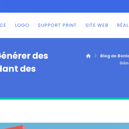
NCE
LOGO
SUPPORT PRINT
SITE WEB
RÉAL
Générer des
Blog de Bon
Gén
ant des