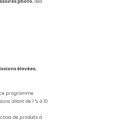
ssoires photo
, des
sions élevées
,
u, ce programme
ns allant de 1 % à 10
choix de produits à