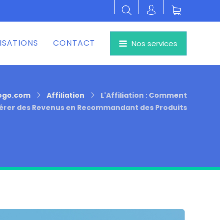
ISATIONS
CONTACT
Nos services
logo.com
Affiliation
L'Affiliation : Comment
érer des Revenus en Recommandant des Produits