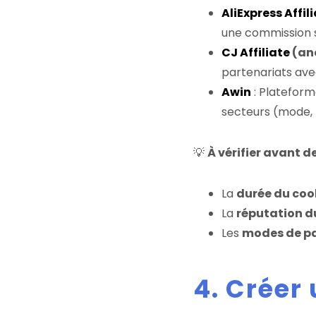
AliExpress Affil
une commission 
CJ Affiliate
(an
partenariats ave
Awin
: Plateform
secteurs (mode, h
💡
À vérifier avant de
La
durée du coo
La
réputation 
Les
modes de p
4. Créer