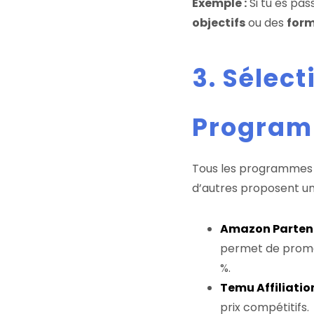
Exemple :
Si tu es pa
objectifs
ou des
form
3. Sélect
Progra
Tous les programmes d’
d’autres proposent u
Amazon Parten
permet de promou
%.
Temu Affiliatio
prix compétitifs.