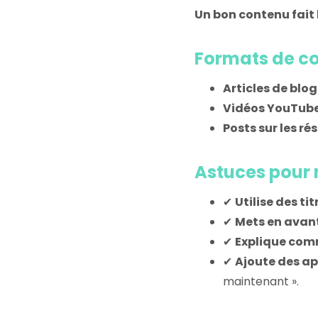
Un bon contenu fait 
Formats de co
Articles de blog
Vidéos YouTub
Posts sur les r
Astuces pour 
✔
Utilise des ti
✔
Mets en avan
✔
Explique comm
✔
Ajoute des app
maintenant ».