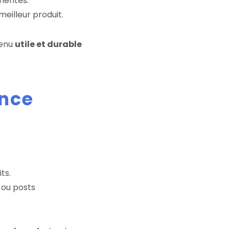
nentes.
meilleur produit.
tenu
utile et durable
ence
ts.
 ou posts